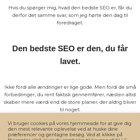
Hvis du spørger mig, hvad den bedste SEO er, får du
derfor det samme svar, som jeg hørte den dag til
foredraget.
Den bedste SEO er den, du får
lavet.
Ikke fordi alle ændringer er lige gode. Men fordi de små
forbedringer, du rent faktisk gennemfører, næsten altid
skaber mere værdi end de store planer, der aldrig bliver
til noget.
Vi bruger cookies på vores hjemmeside for at give dig
Og måske er det netop derfor, jeg så godt kan lide at
den mest relevante oplevelse ved at huske dine
arbejde med SEO. Der er næsten altid noget, der kan
præferencer og gentagne besøg. Ved at klikke på